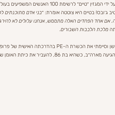
בשנת 2010, נבחרה על ידי המגזין ״טיים״ לרשימת 100 האנשי
יב ג׳ובס! בטיים היא צוטטה אומרת: ״
בני אדם מתוכנתים לפ
 אם אחד הפחדים האלה מתממש, אנחנו עלולים לא להירגע
ה 
מלכת הלבבות השבורים
. 
השנה הגשמתי חלום ישן וסיימתי את הכשרת ה-PE בהדרכתה האי
פואה. פרופסור פואה הגיעה מארה״ב, כשהיא בת 86, להעביר א