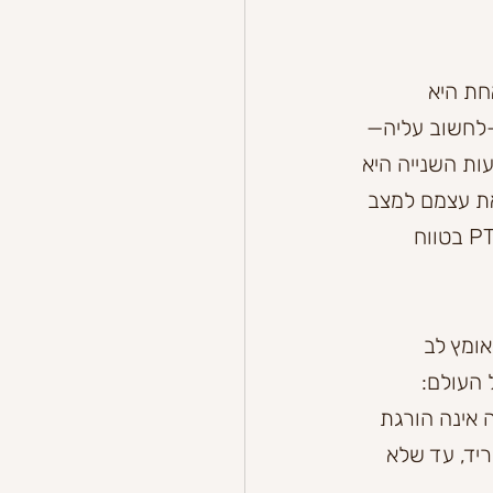
. הימנעות אחת היא 
—לחשוב עליה—
ת השנייה היא 
את עצמם למצב 
מסוכן דומה שוב. כל הימנעות מספקת הקלה לטווח הקצר, אך משמרת את הPTSD בטווח 
אומץ לב 
העולם: 
 אינה הורגת 
יד, עד שלא 