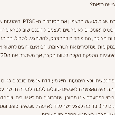
גישה כזאת?
מושג 
הימנעות
 המאפיין את הסובלים מ-PTSD
וסט טראומטיים לא מרשים לעצמם להיכנס שוב לטראומה
וות מצוקה, הם פוחדים להתפרק, להשתגע, לסבול. ההימנעו
 במקומות שמזכירים את הטראומה. הם אינם רוצים לחשוף 
ת קונפרונטציה! ולא הימנעות. היא מעודדת אנשים סובלים לגייס 
 יותר. היא מאפשרת לאנשים סובלים ללמוד למידה חדשה על 
שבילוי במסעדה אינו מסוכן, שזכרונות הם לא אויבים, שחרדה
ים לה). בדומה לפצע ״שהגליד לא יפה״, שנשאר כואב ומטר
חטאו וימרחו, לא תגיע הקלה משמעותית.